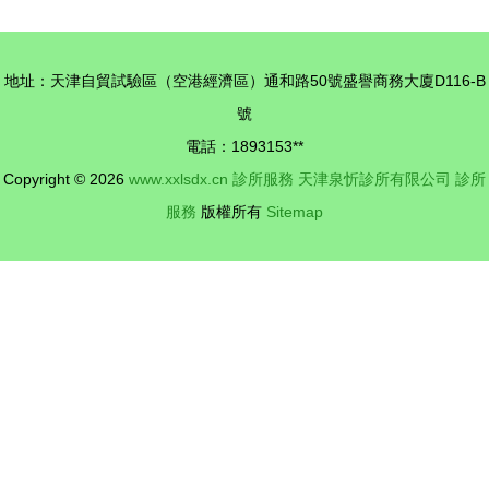
指南
醫下鄉”中
醫專家門診
地址：天津自貿試驗區（空港經濟區）通和路50號盛譽商務大廈D116-B
與健康咨詢
號
服務
電話：1893153**
Copyright © 2026
www.xxlsdx.cn
診所服務
天津泉忻診所有限公司
診所
服務
版權所有
Sitemap