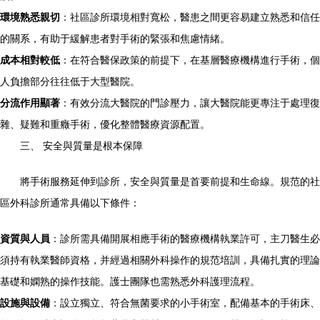
環境熟悉親切
：社區診所環境相對寬松，醫患之間更容易建立熟悉和信任
的關系，有助于緩解患者對手術的緊張和焦慮情緒。
成本相對較低
：在符合醫保政策的前提下，在基層醫療機構進行手術，個
人負擔部分往往低于大型醫院。
分流作用顯著
：有效分流大醫院的門診壓力，讓大醫院能更專注于處理復
雜、疑難和重癥手術，優化整體醫療資源配置。
三、 安全與質量是根本保障
將手術服務延伸到診所，安全與質量是首要前提和生命線。規范的社
區外科診所通常具備以下條件：
資質與人員
：診所需具備開展相應手術的醫療機構執業許可，主刀醫生必
須持有執業醫師資格，并經過相關外科操作的規范培訓，具備扎實的理論
基礎和嫻熟的操作技能。護士團隊也需熟悉外科護理流程。
設施與設備
：設立獨立、符合無菌要求的小手術室，配備基本的手術床、