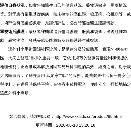
評估自身狀況
：如實告知醫生自己的健康狀況、藥物過敏史、用藥情況
等。對于患有嚴重基礎疾病（如未控制的高血壓、糖尿病、心臟病等）或
手術部位有感染跡象者，應謹慎評估，必要時遵從醫生建議轉診。
重視術后護理
：嚴格遵守醫囑進行傷口護理、服藥和復查，出現紅腫加
劇、異常疼痛、發熱等感染跡象時及時聯系醫生或復診。
讓外科小手術回歸社區診所，是構建分級診療體系、實現“小病在社
區、大病去醫院”目標的重要一環。它依托規范的醫療質量控制和便捷的
地理優勢，正逐漸成為解決居民常見外科問題的高效、經濟之選。對于廣
大居民而言，了解并善用這項“家門口”的服務，能讓健康生活多一份安心
與便利。在選擇時保持審慎，在治療中積極配合，便能安全、輕松地搞定
這些外科小麻煩。
如若轉載，請注明出處：http://www.xxlsdx.cn/product/85.html
更新時間：2026-06-18 15:28:18