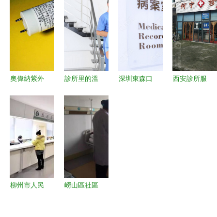
檢測儀
設備 保障
款門診醫療
樓 以人為
PASESA引
健康與合規
險全面解析
本的醫患雙
爆招商熱潮
的關鍵
特點、保
向服務新布
哈爾濱沈陽
費、續保與
局
雙城聯動，
診所服務
健康咨詢火
奧偉納紫外
診所里的溫
深圳東森口
西安診所服
熱進行中
線消毒燈管
暖守護 記
腔診所綜合
務便民指南
幼兒園與口
一位女醫務
評估 口
——交通 ·
腔診所的殺
助理的日常
碑、案例、
預約 · 價格
菌首選，
醫生與價格
全攻略
18W醫用石
指南
英燈的6大
健康優勢解
柳州市人民
嶗山區社區
析
醫院門診預
衛生服務中
約診療服務
心啟動“名