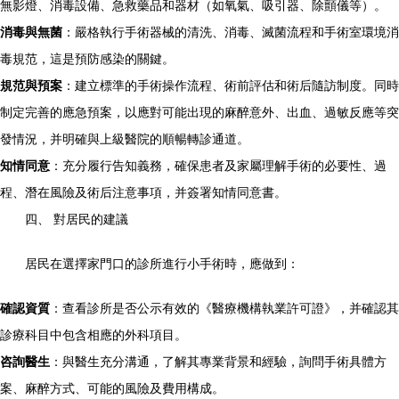
無影燈、消毒設備、急救藥品和器材（如氧氣、吸引器、除顫儀等）。
消毒與無菌
：嚴格執行手術器械的清洗、消毒、滅菌流程和手術室環境消
毒規范，這是預防感染的關鍵。
規范與預案
：建立標準的手術操作流程、術前評估和術后隨訪制度。同時
制定完善的應急預案，以應對可能出現的麻醉意外、出血、過敏反應等突
發情況，并明確與上級醫院的順暢轉診通道。
知情同意
：充分履行告知義務，確保患者及家屬理解手術的必要性、過
程、潛在風險及術后注意事項，并簽署知情同意書。
四、 對居民的建議
居民在選擇家門口的診所進行小手術時，應做到：
確認資質
：查看診所是否公示有效的《醫療機構執業許可證》，并確認其
診療科目中包含相應的外科項目。
咨詢醫生
：與醫生充分溝通，了解其專業背景和經驗，詢問手術具體方
案、麻醉方式、可能的風險及費用構成。